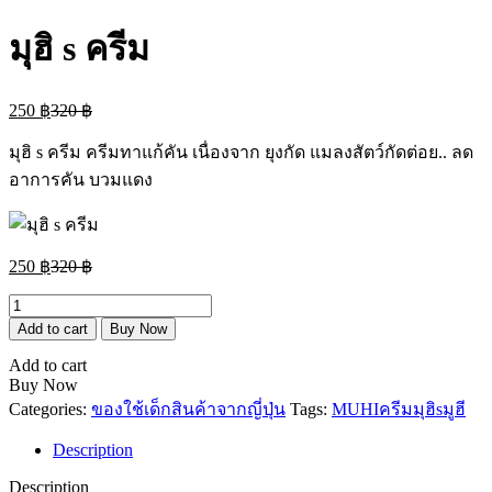
มุฮิ s ครีม
Current
Original
250
฿
320
฿
price
price
is:
was:
มุฮิ s ครีม ครีมทาแก้คัน เนื่องจาก ยุงกัด แมลงสัตว์กัดต่อย.. ลด
250 ฿.
320 ฿.
อาการคัน บวมแดง
Current
Original
250
฿
320
฿
price
price
is:
was:
มุฮิ
250 ฿.
320 ฿.
s
Add to cart
Buy Now
ครีม
Add to cart
quantity
Buy Now
Categories:
ของใช้เด็ก
สินค้าจากญี่ปุ่น
Tags:
MUHI
ครีม
มุฮิs
มูฮี
Description
Description