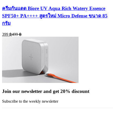
ครีมกันแดด Biore UV Aqua Rich Watery Essence
SPF50+ PA++++ สูตรใหม่ Micro Defense ขนาด 85
กรัม
Current
Original
399
฿
499
฿
price
price
is:
was:
399 ฿.
499 ฿.
Join our newsletter and get 20% discount
Subscribe to the weekly newsletter