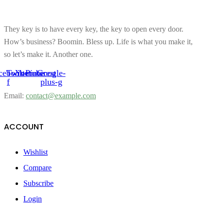
They key is to have every key, the key to open every door.
How’s business? Boomin. Bless up. Life is what you make it,
so let’s make it. Another one.
cebook-
Twitter
Youtube
Pinterest
Google-
f
plus-g
Email:
contact@example.com
ACCOUNT
Wishlist
Compare
Subscribe
Login