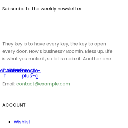
Subscribe to the weekly newsletter
They key is to have every key, the key to open
every door. How’s business? Boomin. Bless up. Life
is what you make it, so let’s make it. Another one.
cebook-
Twitter
Youtube
Pinterest
Google-
f
plus-g
Email:
contact@example.com
ACCOUNT
Wishlist