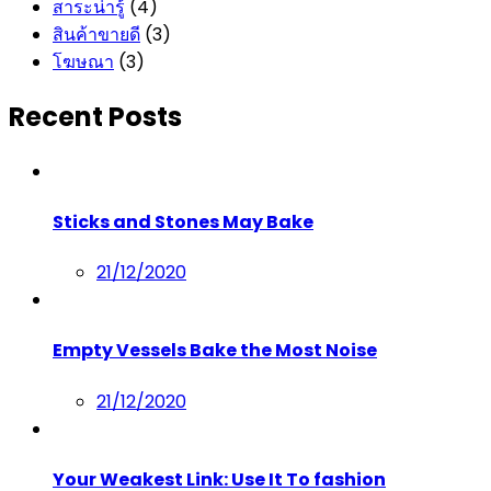
สาระน่ารู้
(4)
สินค้าขายดี
(3)
โฆษณา
(3)
Recent Posts
Sticks and Stones May Bake
Posted
21/12/2020
on
Empty Vessels Bake the Most Noise
Posted
21/12/2020
on
Your Weakest Link: Use It To fashion