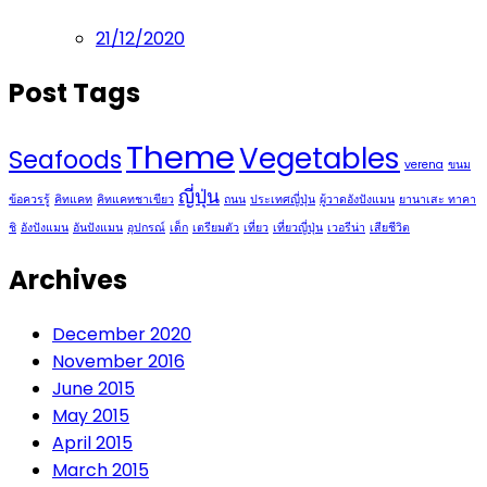
Posted
21/12/2020
on
Post Tags
Theme
Vegetables
Seafoods
verena
ขนม
ญี่ปุ่น
ข้อควรรู้
คิทแคท
คิทแคทชาเขียว
ถนน
ประเทศญี่ปุ่น
ผู้วาดอังปังแมน
ยานาเสะ ทาคา
ชิ
อังปังแมน
อันปังแมน
อุปกรณ์
เด็ก
เตรียมตัว
เที่ยว
เที่ยวญี่ปุ่น
เวอรีน่า
เสียชีวิต
Archives
December 2020
November 2016
June 2015
May 2015
April 2015
March 2015