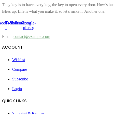
They key is to have every key, the key to open every door. How’s bu
Bless up. Life is what you make it, so let’s make it. Another one.
acebook-
Twitter
Youtube
Pinterest
Google-
f
plus-g
Email:
contact@example.com
ACCOUNT
Wishlist
Compare
Subscribe
Login
QUICK LINKS
Shipping & Returns